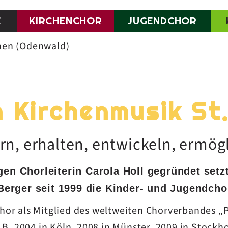
E
KIRCHENCHOR
JUGENDCHOR
 Kirchenmusik St
rn, erhalten, entwickeln, ermög
en Chorleiterin Carola Holl gegründet setz
erger seit 1999 die Kinder- und Jugendchora
or als Mitglied des weltweiten Chorverbandes „P
 z.B. 2004 in Köln, 2008 in Münster, 2009 in Stock