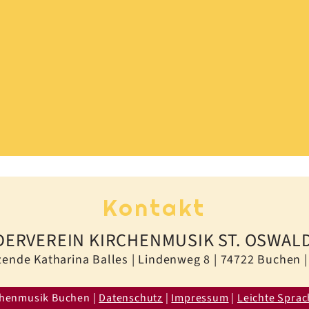
Kontakt
ERVEREIN KIRCHENMUSIK ST. OSWALD 
zende Katharina Balles | Lindenweg 8 | 74722 Buchen 
chenmusik Buchen |
Datenschutz
|
Impressum
|
Leichte Spra