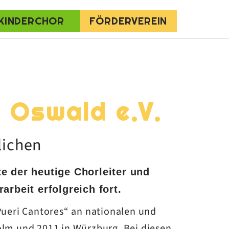
KINDERCHOR
FÖRDERVEREIN
. Oswald e.V.
lichen
te der heutige Chorleiter und
rbeit erfolgreich fort.
ueri Cantores“ an nationalen und
holm und 2011 in Würzburg. Bei diesen